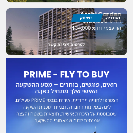
Archi Garden
גאורגיה
בשיווק
$128,000
החל מ-
הון עצמי דרוש: $34,000
לפרטים ויצירת קשר
PRIME - FLY TO BUY
רואים, פוגשים, בוחרים – מסע ההשקעה
האישי שלך מתחיל כאן.ה
הצטרפו לחוויה ייחודית: אירוח בנכסי PRIME פעילים,
לינה במלונות החברה , ובניית תוכנית השקעה
שמבוססת על היכרות אישית, תוצאות בשטח והצצה
אמיתית לכוח שמאחורי ההשקעה.