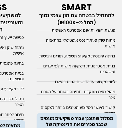
SS
SMART
להתחיל בבטחה עם הון עצמי נמוך
למשקיעים
(החל מ-₪100K)
ומעוניינים
ו
פגישת ייעוץ ותיאום אסטרטגי ראשונית
פגישת ייעוץ ו
ניתוח שוק ואיתור נכס אופטימלי בהתאמה
אישית
ניתוח שוק ואי
אישית
בחינה פיננסית מקיפה: תשואה, תזרים ורגישות
בחינה פיננסית
בניית אסטרטגיית השקעה אישית לפי יעדים
ומשאבים
בניית אסטרטגי
ומשאבים
ליווי מקצועי עד לרישום הנכס בטאבו
ליווי מקצועי 
ניהול מו״מ מתקדם וחתימה בטוחה על הסכם
מכר
ניהול והכוונה
המכר
קישור לאנשי המקצוע הטובים ביותר למקסום
רווחים
חיבור לפתרונו
מסלול שתוכנן עבור משקיעים מנוסים
קבלני
חיבור לפתרונות מימון – משכנתא, חוץ-בנקאי
שכבר מכירים את הדינמיקה של
מתאים למי