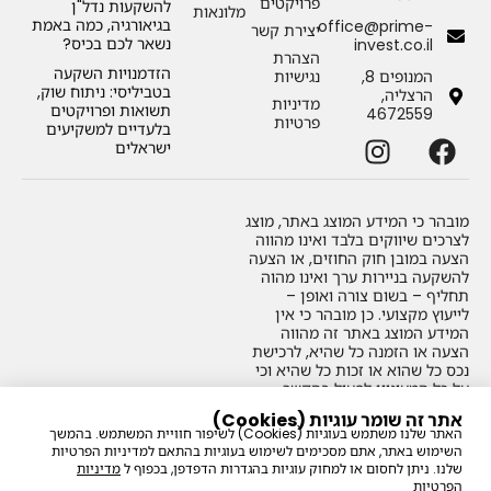
פרויקטים
להשקעות נדל"ן
מלונאות
בגיאורגיה, כמה באמת
office@prime-
יצירת קשר
נשאר לכם בכיס?
invest.co.il
הצהרת
הזדמנויות השקעה
המנופים 8,
נגישיות
בטביליסי: ניתוח שוק,
הרצליה,
מדיניות
תשואות ופרויקטים
4672559
פרטיות
בלעדיים למשקיעים
ישראלים
מובהר כי המידע המוצג באתר
,
מוצג
לצרכים שיווקים בלבד ואינו מהווה
הצעה במובן חוק החוזים
,
או הצעה
להשקעה בניירות ערך ואינו מהוה
תחליף – בשום צורה ואופן –
לייעוץ מקצועי
.
כן מובהר כי אין
המידע המוצג באתר זה מהווה
הצעה או הזמנה כל שהיא
,
לרכישת
נכס כל שהוא או זכות כל שהיא וכי
על כל המעוניין לפעול בהקשר
למידע שמוצג באתר
,
לעשות זאת
אתר זה שומר עוגיות (Cookies)
2026© כל הזכויות שמורות
רק לאחר קבלת ייעוץ מקצועי
האתר שלנו משתמש בעוגיות (Cookies) לשיפור חוויית המשתמש. בהמשך
לפריים גלובל אסטס בע"מ
אישי
,
נפרד
.
השימוש באתר, אתם מסכימים לשימוש בעוגיות בהתאם למדיניות הפרטיות
514385616
שלנו. ניתן לחסום או למחוק עוגיות בהגדרות הדפדפן, בכפוף ל
מדיניות
הפרטיות