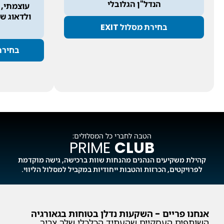
וקבלני
הנדל"ן הגלובלי
בניית תיק לקו
עוצמתי, 
תוכנית פיננס
ולדאוג ש
סיוע במכירת הנכס - WIN-WIN
ומותאם אישית
בחירת מסלול EXIT
משכנתא, השבח
ללא כולל ליווי פיננסי ומימוני
בחירת מס
טיפול מלא בב
ללא כולל ליווי להשבחות, גמר או בניית תיק
בפתיחת חשבון
נכסים
ייעוץ וליווי ל
הנכס
מעקב מקצועי,
ללא עלות נוס
הטבה לחברי כל המסלולים:
PRIME
CLUB
קהילת משקיעים הנהנים מהנחות שוות ברכישה, גישה מוקדמת
לפרויקטים, הכרזות והטבות ייחודיות במקביל למסלול הליווי.
אנחנו פריים - השקעות נדלן בטוחות בגאורגיה
השותפים העסקיים שהעתיד הכלכלי שלך צריך.