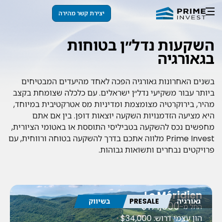
יצירת קשר מהירה
השקעות נדל״ן בטוחות
בגאורגיה
בשנים האחרונות גאורגיה הפכה לאחד מהיעדים המבטיחים
ביותר עבור משקיעי נדל״ן ישראלים. עם כלכלה שצומחת בקצב
מהיר, בירוקרטיה מצומצמת ומדיניות מס אטרקטיבית במיוחד,
היא מציעה הזדמנויות השקעה יוצאות דופן. בין אם אתם
מחפשים נכס להשקעה בטביליסי התוססת או באטומי הציורית,
Prime Invest מלווה אתכם בדרך להשקעה בטוחה ורווחית, עם
פרויקטים נבחרים ותשואות גבוהות.
Le Méridien
גאורגיה
PRESALE
בשיווק
$171,000
החל מ-
הון עצמי דרוש: $34,000