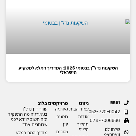
השקעות נדל"ן בבטומי 2026: המדריך המלא למשקיע
הישראלי
5591
ניווט
פרויקטים
בלוג
עמוד הבית
גאורגיה
עורך דין נדל"ן
052-720-0042
בגיאורגיה מה התפקיד
אודות
רומניה
ומה חשוב לוודא לפני
074-7006666
תהליך
יוון
שבוחרים אחד
שלחו לנו
הליווי
מגורים
מדריך המס המלא
וואטסאפ