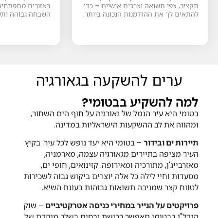
תקציב, צפי תשואה וצרכים אישיים – כדי
באזורים מתפתחים,
להתאים לך את ההזדמנות הנכונה ביותר.
השבחה גבוהה ותשו
ערים להשקעה בגאורגיה
למה להשקיע בבטומי?
בטומי היא עיר הנמל של גאורגיה על חוף הים השחור,
ומהווה את לב ההשקעות הישראליות במדינה.
תיירות ים ובידור
– בטומי היא יעד נופש לכל עיר. בקיץ
העיר מציפה בתיירים מגאורגיה עצמה, מארמניה,
מאזרבייג'ן, מתורכיה ומאירופה. קזינואים, חופי ים,
מסעדות וחיי לילה כל אלה יוצרים ביקוש גבוה לשכירות
לטווח קצר שמניבה תשואות גבוהות בעונת השיא.
פרויקטים על הנייר במחירי כניסה אטרקטיביים
– שוק
הנדל"ן בבטומי מאפשר רכישת נכסים בשלב מוקדם של