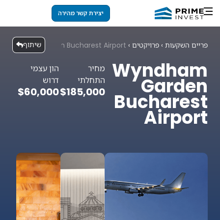
יצירת קשר מהירה
שיתוף
פריים השקעות
›
פרויקטים
›
Wyndham Garden Bucharest Airport
Wyndham
מחיר
הון עצמי
Garden
התחלתי
דרוש
$60,000
$185,000
Bucharest
Airport