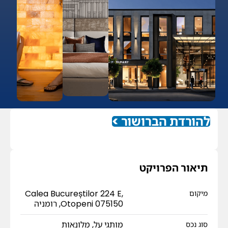
להורדת הברושור >
קבלו עכשיו את ברושור הפרויקט Wyndham Garden
Bucharest Airport
תיאור הפרויקט
Calea Bucureștilor 224 E,
מיקום
Otopeni 075150, רומניה
מותגי על
,
מלונאות
סוג נכס