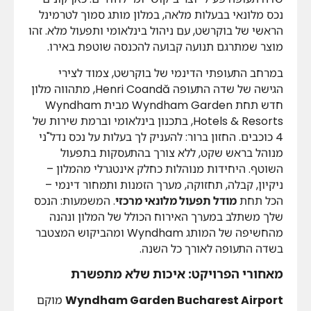
נכס מלונאי בבעלות מלאה, במלון מותג סמוך לטרמינל
הראשי של בוקרשט, עם ניהול בינלאומי ותפעול מלא. זהו
מוצר שמתרגם תנועה קבועה להכנסה שוטפת באירו.
במרחב התעופתי הדינמי של בוקרשט, צמוד לצירי
הגישה של שדה התעופה Henri Coandă, מתהווה מלון
חדש תחת Wyndham Garden מבית Wyndham
Hotels & Resorts, בתכנון בינלאומי וברמת שירות של
4 כוכבים. החזון ברור: להעניק לך בעלות על נכס נדל"ני
מנוהל בראש שקט, ללא צורך בהתעסקות בתפעול
השוטף. היחידות מנוהלות כחלק אינטגרלי מהמלון –
ניקיון, קבלה, תחזוקה, מערך הזמנות ותמחור דינמי –
הכל תחת
מודל תפעול מלונאי מרכזי
. המשמעות: הנכס
שלך משתלב במערך האירוח הכולל של המלון ונהנה
מהחשיפה של המותג Wyndham ומהביקוש המצטבר
בשדה התעופה לאורך כל השנה.
מאחורי הפרויקט: איכות שלא מתפשרת
Wyndham Garden Bucharest Airport
מוקם