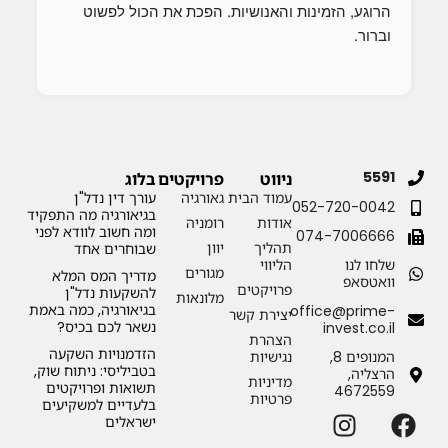
הרוגע, הזמינות והאנושיות. הפכת את הכול לפשוט 
וברור.
נד
וה
5591
ניווט
פרויקטים
בלוג
עמוד הבית
גאורגיה
עורך דין נדל"ן
052-720-0042
בגיאורגיה מה התפקיד
אודות
רומניה
ומה חשוב לוודא לפני
074-7006666
תהליך
יוון
שבוחרים אחד
שלחו לנו
הליווי
מגורים
מדריך המס המלא
וואטסאפ
פרויקטים
להשקעות נדל"ן
מלונאות
בגיאורגיה, כמה באמת
office@prime-
יצירת קשר
נשאר לכם בכיס?
invest.co.il
הצהרת
הזדמנויות השקעה
המנופים 8,
נגישיות
בטביליסי: ניתוח שוק,
הרצליה,
מדיניות
תשואות ופרויקטים
4672559
פרטיות
בלעדיים למשקיעים
ישראלים