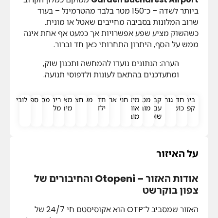
ביותר לשדה – כ־150 מטר בלבד מהטרמינל – בעוד
שרוב המלונות בסביבה מחייבים שאטל או מונית.
כשהשוק מציע שפע אפשרויות אך כמעט אף אחת אינה
ממש על הסף, היתרון התחרותי כאן חד וברור.
הערה: הנתונים נועדו להמחשה ותכנון שוק,
ומתעדכנים בהתאם לעונות ולדפוסי תנועה.
בית
חדר
גנרטור
קבלה
מטבח
מיזוג
חניה
ארונות
חדר
חצר
משחקיה
מאגר
ריהוט
מסעדות
ספא
לובי
קפה
כושר
עם
מובנה
אוויר
ילדים
מים
מלא
שומר
מובנה
על האיזור
אודות האזור – Otopeni והחיבורים של
צפון בוקרשט
האזור שמסביב ל־OTP הוא אקוסיסטם חי 24/7 של