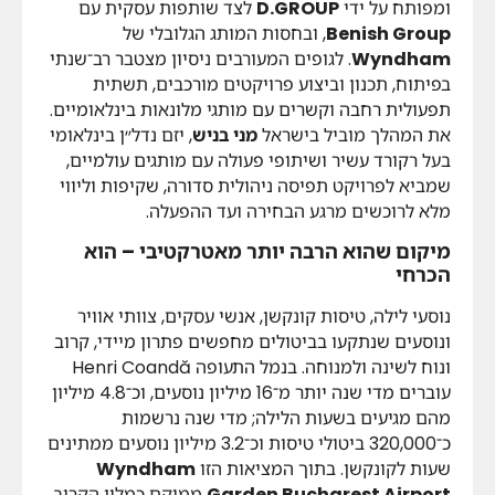
ומפותח על ידי
D.GROUP
לצד שותפות עסקית עם
Benish Group
, ובחסות המותג הגלובלי של
Wyndham
. לגופים המעורבים ניסיון מצטבר רב־שנתי
בפיתוח, תכנון וביצוע פרויקטים מורכבים, תשתית
תפעולית רחבה וקשרים עם מותגי מלונאות בינלאומיים.
את המהלך מוביל בישראל
מני בניש
, יזם נדל״ן בינלאומי
בעל רקורד עשיר ושיתופי פעולה עם מותגים עולמיים,
שמביא לפרויקט תפיסה ניהולית סדורה, שקיפות וליווי
מלא לרוכשים מרגע הבחירה ועד ההפעלה.
מיקום שהוא הרבה יותר מאטרקטיבי – הוא
הכרחי
נוסעי לילה, טיסות קונקשן, אנשי עסקים, צוותי אוויר
ונוסעים שנתקעו בביטולים מחפשים פתרון מיידי, קרוב
ונוח לשינה ולמנוחה. בנמל התעופה Henri Coandă
עוברים מדי שנה יותר מ־16 מיליון נוסעים, וכ־4.8 מיליון
מהם מגיעים בשעות הלילה; מדי שנה נרשמות
כ־320,000 ביטולי טיסות וכ־3.2 מיליון נוסעים ממתינים
שעות לקונקשן. בתוך המציאות הזו
Wyndham
Garden Bucharest Airport
ממוקם כמלון הקרוב