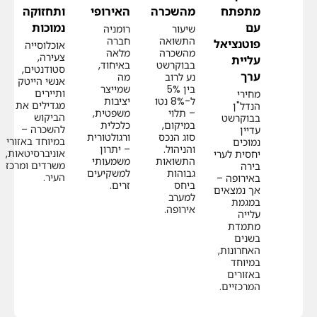
מתפתח
מהשכרה
האירופי
ותחזוקה
עם
נמוכות
שיעור
רומניה
התשואה
חברה
פוטנציאל
אוכלוסייה
מהשכרה
מלאה
צעירה,
עליית
בבוקרשט
באיחוד,
סטודנטים,
ערך
נע לרוב
מה
אנשי הייטק
בין 5%
שמייצר
ותיירים
מחירי
ל-8% נטו
יציבות
מגדילים את
הנדל"ן
– תלוי
משפטית,
הביקוש
בבוקרשט
במיקום,
כלכלית
להשכרה –
עדיין
סוג הנכס
ורגולטורית
במיוחד באזורי
נמוכים
והניהול.
– יתרון
אוניברסיטאות,
יחסית לערי
התשואות
משמעותי
משרדים ומרכז
בירה
גבוהות
למשקיעים
העיר.
באירופה –
ביחס
זרים.
אך נמצאים
למערב
במגמת
אירופה.
עלייה
מתמדת
בשנים
האחרונות,
במיוחד
באזורים
המרכזיים.