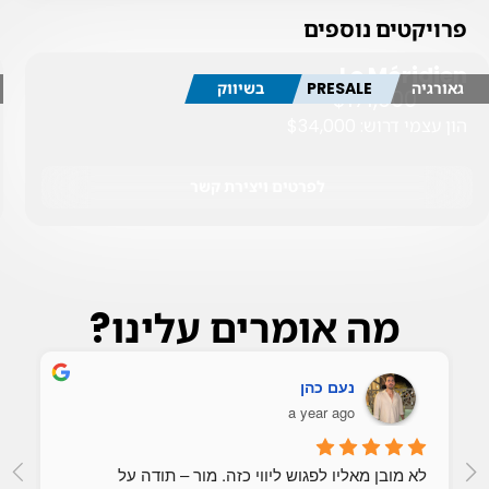
פרויקטים נוספים
Le Méridien
גאורגיה
PRESALE
בשיווק
$171,000
החל מ-
הון עצמי דרוש: $34,000
לפרטים ויצירת קשר
מה אומרים עלינו?
נעם כהן
a year ago
לא מובן מאליו לפגוש ליווי כזה. מור – תודה על 