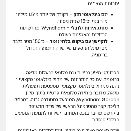
יתרונות מנצחים:
יזם בינלאומי חזק
– רקורד של יותר מ־1.5 מיליון
מ״ר בנוי וכ־15 שנות ניסיון.
מותג אירוח גלובלי
– Wyndham, מהרשתות
הגדולות והאמינות בעולם.
לוקיישן עם ביקוש בלתי נגמר
– כ־150 מטר בלבד
מטרמינל הנוסעים של שדה התעופה הגדול
ברומניה.
הפרויקט מציע רכישת נכס מלונאי בבעלות מלאה
ברומניה, עם כל היתרונות של ניהול בינלאומי מקצועי ו
נהנה מניהול בינלאומי מקצועי וממעטפת תפעולית
מלאה. מדובר ביחידה מלונאית פרטית בתוך מלון
Wyndham Garden, המופעל בסטנדרט גבוה, במרחק
הליכה קצר מהטרמינל הראשי של שדה התעופה
בוקרשט מדובר בנכס המחובר ישירות לתנועת הנוסעים
הבלתי פוסקת.
שדה תעופה פעיל יוצר ביקוש יומי לחדרים. כאן קונים