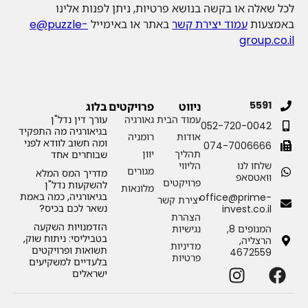
לכל שאלה או בקשה בנושא פרטיות, ניתן לפנות אלינו
באמצעות
עמוד יצירת קשר
באתר או באימייל
e@puzzle-
group.co.il
5591
ניווט
פרויקטים
בלוג
עמוד הבית
גאורגיה
עורך דין נדל"ן
052-720-0042
בגיאורגיה מה התפקיד
אודות
רומניה
ומה חשוב לוודא לפני
074-7006666
תהליך
יוון
שבוחרים אחד
שלחו לנו
הליווי
מגורים
מדריך המס המלא
וואטסאפ
פרויקטים
להשקעות נדל"ן
מלונאות
בגיאורגיה, כמה באמת
office@prime-
יצירת קשר
נשאר לכם בכיס?
invest.co.il
הצהרת
הזדמנויות השקעה
המנופים 8,
נגישיות
בטביליסי: ניתוח שוק,
הרצליה,
מדיניות
תשואות ופרויקטים
4672559
פרטיות
בלעדיים למשקיעים
ישראלים