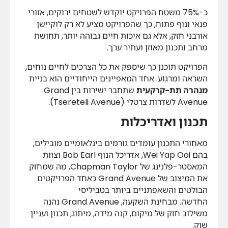
כ-75% משטח הפרויקט יוקדש לשטחים ירוקים, אזורי
פנאי ונוף פתוח, כך שהפרויקט מציע לא רק לוקיישן
אורבני חזק, אלא גם איכות חיים גבוהה יותר, תחושת
מרחב ותכנון מאוזן ועתיר ערך.
הפרויקט תוכנן כך שיספק את כל הצרכים לחיים נוחים,
השראה ומרגוע. אחד המאפיינים הייחודיים הוא בניית
מנהרה תת-קרקעית
שתחבר ישירות בין Grand
Avenue לשדרות צרטלי (Tsereteli Avenue).
תכנון ואדריכלות
מאחורי התכנון עומדים גורמים בינלאומיים מובילים,
בהם Wei Yap Ooi, אדריכל הנוף Bob Earl וצוות
המאסטר-פלנינג של Chapman Taylor, מה שמחזק
את המיצוב של Grand Avenue כאחד הפרויקטים
הבולטים והשאפתניים ביותר בטביליסי
החדשה. מבחינת השקעה, Grand Avenue נהנה
משילוב חזק של מיקום, קנה מידה, מיתוג, תכנון ועניין
שוק.