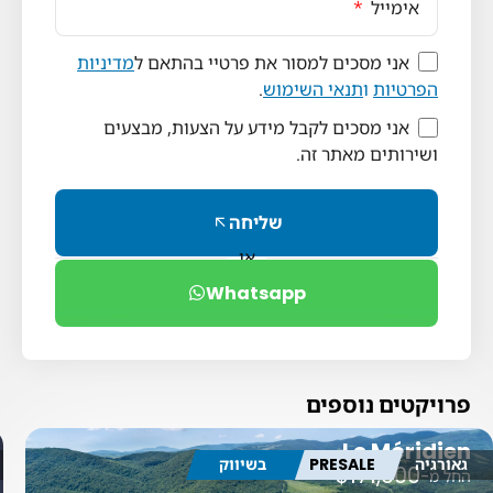
אימייל
אני מסכים למסור את פרטיי בהתאם ל
מדיניות
הפרטיות
ו
תנאי השימוש
.
אני מסכים לקבל מידע על הצעות, מבצעים
ושירותים מאתר זה.
שליחה
או
Whatsapp
פרויקטים נוספים
Le Méridien
גאורגיה
PRESALE
בשיווק
$171,000
החל מ-