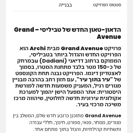
בבנייה
סטטוס הפרויקט
הדאון-טאון החדש של טביליסי – Grand
Avenue
פרויקט
Grand Avenue
מבית
Archi
הוא
הפרויקט החדש והגדול ביותר בטביליסי,
הממוקם ברחוב דדיאני (Dadiani) uבמרחק
של כ-150 מטר בלבד מתחנת המטרו, בסמוך
לאצטדיון דינמו. הפרויקט נבנה תחת הקונספט
של
"עיר בתוך עיר"
, עם חזון רחב בהרבה מבניין
מגורים רגיל, המעניק משמעות חדשה למורשת
היסטורית: אתר המפעל הישן יהפוך למערכת
אקולוגית עירונית חדשה לחלוטין, שיהווה מרכז
משיכה מרכזי בעיר.
Grand Avenue
מתוכנן כרובע חדש שלם, המשלב בין
מגורים, מסחר, פנאי, ספורט, חינוך, חללי עבודה
ותשתיות קהילתיות, והכול בתוך מתחם אחד.