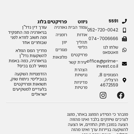
5591
ניווט
פרויקטים
בלוג
עמוד הבית
גאורגיה
עורך דין נדל"ן
052-720-0042
בגיאורגיה מה התפקיד
אודות
רומניה
ומה חשוב לוודא לפני
074-7006666
תהליך
יוון
שבוחרים אחד
שלחו לנו
הליווי
מגורים
מדריך המס המלא
וואטסאפ
פרויקטים
להשקעות נדל"ן
מלונאות
בגיאורגיה, כמה באמת
office@prime-
יצירת קשר
נשאר לכם בכיס?
invest.co.il
הצהרת
הזדמנויות השקעה
המנופים 8,
נגישיות
בטביליסי: ניתוח שוק,
הרצליה,
מדיניות
תשואות ופרויקטים
4672559
פרטיות
בלעדיים למשקיעים
ישראלים
מובהר כי המידע המוצג באתר
,
מוצג
לצרכים שיווקים בלבד ואינו מהווה
הצעה במובן חוק החוזים
,
או הצעה
להשקעה בניירות ערך ואינו מהוה