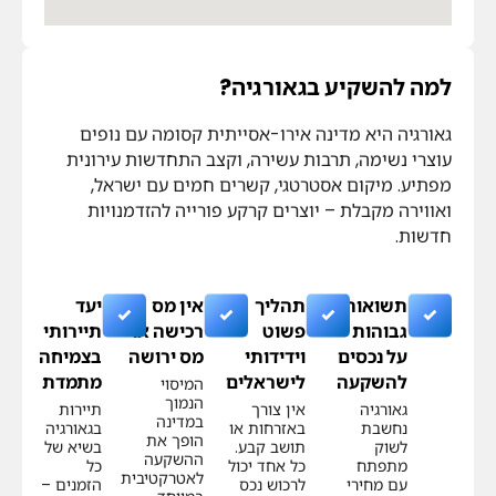
למה להשקיע בגאורגיה?
גאורגיה היא מדינה אירו-אסייתית קסומה עם נופים
עוצרי נשימה, תרבות עשירה, וקצב התחדשות עירונית
מפתיע. מיקום אסטרטגי, קשרים חמים עם ישראל,
ואווירה מקבלת – יוצרים קרקע פורייה להזדמנויות
חדשות.
תשואות
תהליך
אין מס
יעד
גבוהות
פשוט
רכישה או
תיירותי
על נכסים
וידידותי
מס ירושה
בצמיחה
להשקעה
לישראלים
מתמדת
המיסוי
הנמוך
גאורגיה
אין צורך
תיירות
במדינה
נחשבת
באזרחות או
בגאורגיה
הופך את
לשוק
תושב קבע.
בשיא של
ההשקעה
מתפתח
כל אחד יכול
כל
לאטרקטיבית
עם מחירי
לרכוש נכס
הזמנים –