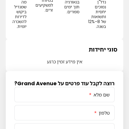
במיוחד
נדל"ן
בגאורגיה
מה
למשקיעים
נמוכים
תוך ימים
שמגדיל
זרים.
יחסית
ספורים.
ביקוש
ותשואות
לדירות
של 8–12%
להשכרה
בשנה.
יומית.
סוגי יחידות
אין מידע זמין כרגע
רוצה לקבל עוד פרטים על Grand Avenue?
שם מלא
טלפון