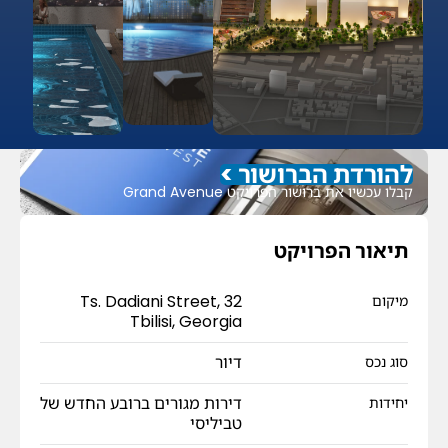
להורדת הברושור >
קבלו עכשיו את ברושור הפרויקט Grand Avenue
תיאור הפרויקט
32 Ts. Dadiani Street,
מיקום
Tbilisi, Georgia
דיור
סוג נכס
דירות מגורים ברובע החדש של
יחידות
טביליסי