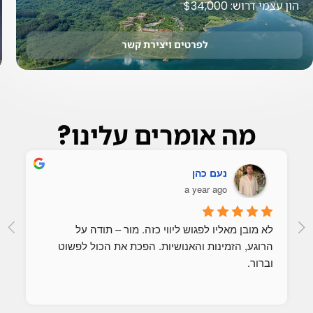
הון עצמי דרוש: $34,000
לפרטים ויצירת קשר
מה אומרים עלינו?
נעם כהן
a year ago
לא מובן מאליו לפגוש ליווי כזה. מור – תודה על 
הרוגע, הזמינות והאנושיות. הפכת את הכול לפשוט 
וברור.
נד
וה