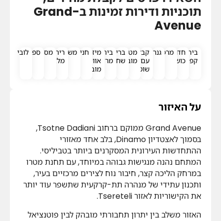
תוכניות ודירות זמינות ב-Grand
Avenue
בית
חדר
מרפסת
גנרטור
קבלה
מטבח
בריכת
בית
מיזוג
חניה
משחקיה
ריהוט
מסעדות
ספא
לובי
קפה
כושר
עם
מובנה
שחייה
מרקחת
אוויר
מלא
שומר
מובנה
על האיזור
Grand Avenue ממוקם ברחוב Tsotne Dadiani,
בסמוך לאצטדיון Dinamo, בלב אחד מאזורי
ההתחדשות העירונית המסקרנים ביותר בטביליסי.
המתחם נהנה מנגישות גבוהה במיוחד, עם תחנת מטרו
במרחק הליכה קצר, חיבור נוח לצירים מרכזיים בעיר,
ותכנון עתידי של מנהרה תת-קרקעית שתשפר עוד יותר
את הקישוריות לאזור Tsereteli.
האזור משלב בין יתרון תחבורתי מובהק לבין פוטנציאל