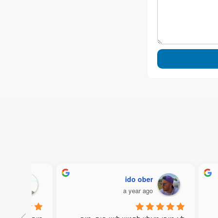
‪ido ober‬‏
ויקי
 ago
a year ago