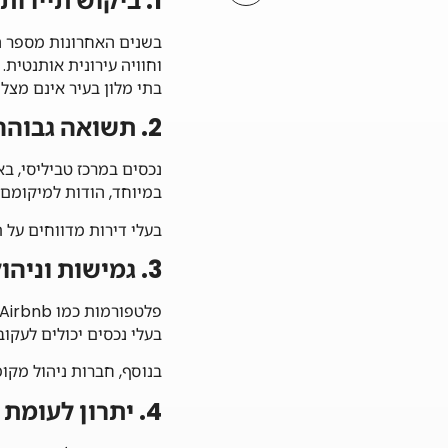
1. ביקוש תיירותי גובר
בשנים האחרונות מספר הת
וחוויה עירונית אותנטית.
בתי מלון בעיר אינם מצל
2. תשואה גבוהה לנכסים במרכז העיר
במיוחד, הודות למיקומם,
בעלי דירות מדווחים על תפוסה של 70%–90% בעונת התיירות, 
3. גמישות וניהול קל
פלטפורמות כמו Airbnb ו־Booking.com הופכות את תהליך ההשכרה, הניהול והגבייה לפשוטים ויעילים.
בעלי נכסים יכולים לעקוב
בנוסף, חברות ניהול מקומ
4. יתרון לעומת השכרה ארוכת טווח