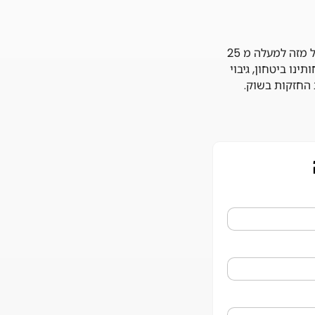
PRIME היא חברת בת של קבוצת בניש גוף השקעות בינלאומי ותיק ומוביל מזה למעלה מ 25
ינו ביטחון, גיבוי
 החזקות בשוק.