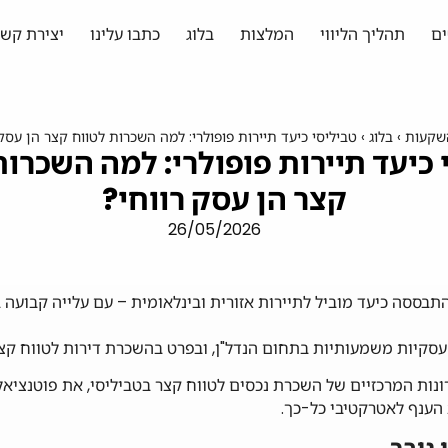
ים
תהליך הליווי
המלצות
בלוג
כתבו עלינו
יצירת קשר
שקעות
›
בלוג
›
טביליסי כיעד תיירות פופולרי: למה השכרות לטווח קצר הן עסק 
 כיעד תיירות פופולרי: למה השכרות
קצר הן עסק רווחי?
26/05/2026
התבססה כיעד מוביל לתיירות אזורית ובינלאומית – עם עלייה קבוע
 עסקיות משמעותיות בתחום הנדל"ן, ובפרט בהשכרת דירות לטווח קצר
נות המרכזיים של השכרת נכסים לטווח קצר בטביליסי, את פוטנציאל 
הענף לאטרקטיבי כל-כך.