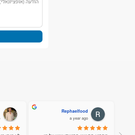
Rephaelfood
נ
o
a year ago