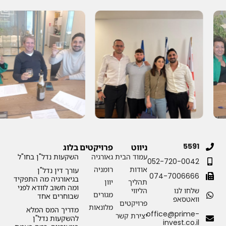
5591
ניווט
פרויקטים
בלוג
עמוד הבית
גאורגיה
השקעות נדל"ן בחו"ל
052-720-0042
אודות
רומניה
עורך דין נדל"ן
074-7006666
בגיאורגיה מה התפקיד
תהליך
יוון
ומה חשוב לוודא לפני
שלחו לנו
הליווי
מגורים
שבוחרים אחד
וואטסאפ
פרויקטים
מלונאות
מדריך המס המלא
office@prime-
יצירת קשר
להשקעות נדל"ן
invest.co.il