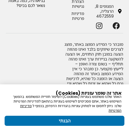
בגיאורגיה, כמה באמת
הצהרת
נשאר לכם בכיס?
המנופים 8,
נגישיות
הרצליה,
מדיניות
4672559
פרטיות
מובהר כי המידע המוצג באתר
,
מוצג
לצרכים שיווקים בלבד ואינו מהווה
הצעה במובן חוק החוזים
,
או הצעה
להשקעה בניירות ערך ואינו מהוה
תחליף – בשום צורה ואופן –
לייעוץ מקצועי
.
כן מובהר כי אין
המידע המוצג באתר זה מהווה
הצעה או הזמנה כל שהיא
,
לרכישת
נכס כל שהוא או זכות כל שהיא וכי
על כל המעוניין לפעול בהקשר
אתר זה שומר עוגיות (Cookies)
למידע שמוצג באתר
,
לעשות זאת
האתר שלנו משתמש בעוגיות (Cookies) לשיפור חוויית המשתמש. בהמשך
2026© כל הזכויות שמורות
רק לאחר קבלת ייעוץ מקצועי
השימוש באתר, אתם מסכימים לשימוש בעוגיות בהתאם למדיניות הפרטיות
לפריים גלובל אסטס בע"מ
אישי
,
נפרד
.
שלנו. ניתן לחסום או למחוק עוגיות בהגדרות הדפדפן, בכפוף ל
מדיניות
514385616
הפרטיות
הבנתי